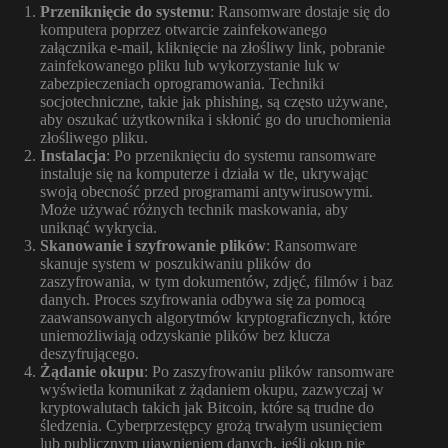
Przeniknięcie do systemu
: Ransomware dostaje się do
komputera poprzez otwarcie zainfekowanego
załącznika e-mail, kliknięcie na złośliwy link, pobranie
zainfekowanego pliku lub wykorzystanie luk w
zabezpieczeniach oprogramowania. Techniki
socjotechniczne, takie jak phishing, są często używane,
aby oszukać użytkownika i skłonić go do uruchomienia
złośliwego pliku.
Instalacja
: Po przeniknięciu do systemu ransomware
instaluje się na komputerze i działa w tle, ukrywając
swoją obecność przed programami antywirusowymi.
Może używać różnych technik maskowania, aby
uniknąć wykrycia.
Skanowanie i szyfrowanie plików
: Ransomware
skanuje system w poszukiwaniu plików do
zaszyfrowania, w tym dokumentów, zdjęć, filmów i baz
danych. Proces szyfrowania odbywa się za pomocą
zaawansowanych algorytmów kryptograficznych, które
uniemożliwiają odzyskanie plików bez klucza
deszyfrującego.
Żądanie okupu
: Po zaszyfrowaniu plików ransomware
wyświetla komunikat z żądaniem okupu, zazwyczaj w
kryptowalutach takich jak Bitcoin, które są trudne do
śledzenia. Cyberprzestępcy grożą trwałym usunięciem
lub publicznym ujawnieniem danych, jeśli okup nie