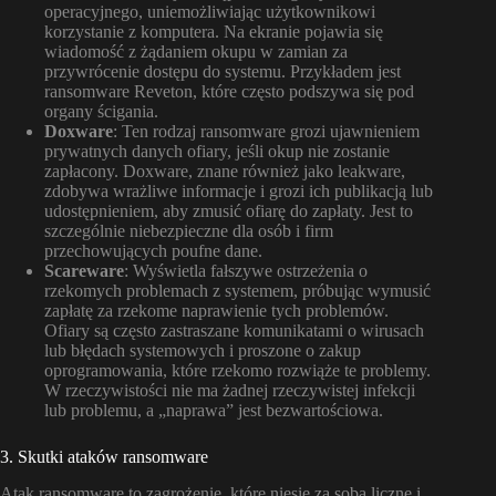
operacyjnego, uniemożliwiając użytkownikowi
korzystanie z komputera. Na ekranie pojawia się
wiadomość z żądaniem okupu w zamian za
przywrócenie dostępu do systemu. Przykładem jest
ransomware Reveton, które często podszywa się pod
organy ścigania.
Doxware
: Ten rodzaj ransomware grozi ujawnieniem
prywatnych danych ofiary, jeśli okup nie zostanie
zapłacony. Doxware, znane również jako leakware,
zdobywa wrażliwe informacje i grozi ich publikacją lub
udostępnieniem, aby zmusić ofiarę do zapłaty. Jest to
szczególnie niebezpieczne dla osób i firm
przechowujących poufne dane.
Scareware
: Wyświetla fałszywe ostrzeżenia o
rzekomych problemach z systemem, próbując wymusić
zapłatę za rzekome naprawienie tych problemów.
Ofiary są często zastraszane komunikatami o wirusach
lub błędach systemowych i proszone o zakup
oprogramowania, które rzekomo rozwiąże te problemy.
W rzeczywistości nie ma żadnej rzeczywistej infekcji
lub problemu, a „naprawa” jest bezwartościowa.
3. Skutki ataków ransomware
Atak ransomware to zagrożenie, które niesie za sobą liczne i