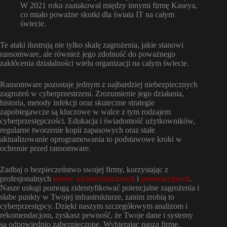
W 2021 roku zaatakował między innymi firmę Kaseya,
co miało poważne skutki dla świata IT na całym
świecie.
Te ataki ilustrują nie tylko skalę zagrożenia, jakie stanowi
ransomware, ale również jego zdolność do poważnego
zakłócenia działalności wielu organizacji na całym świecie.
Ransomware pozostaje jednym z najbardziej niebezpiecznych
zagrożeń w cyberprzestrzeni. Zrozumienie jego działania,
historia, metody infekcji oraz skuteczne strategie
zapobiegawcze są kluczowe w walce z tym rodzajem
cyberprzestępczości. Edukacja i świadomość użytkowników,
regularne tworzenie kopii zapasowych oraz stałe
aktualizowanie oprogramowania to podstawowe kroki w
ochronie przed ransomware.
Zadbaj o bezpieczeństwo swojej firmy, korzystając z
profesjonalnych
testów socjotechnicznych
i
penetracyjnych
.
Nasze usługi pomogą zidentyfikować potencjalne zagrożenia i
słabe punkty w Twojej infrastrukturze, zanim zrobią to
cyberprzestępcy. Dzięki naszym szczegółowym analizom i
rekomendacjom, zyskasz pewność, że Twoje dane i systemy
są odpowiednio zabezpieczone. Wybierając naszą firmę,