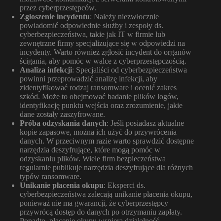
przez cyberprzestępców.
Zgłoszenie incydentu
: Należy niezwłocznie
powiadomić odpowiednie służby i zespoły ds.
cyberbezpieczeństwa, takie jak IT w firmie lub
zewnętrzne firmy specjalizujące się w odpowiedzi na
incydenty. Warto również zgłosić incydent do organów
ścigania, aby pomóc w walce z cyberprzestępczością.
Analiza infekcji
: Specjaliści od cyberbezpieczeństwa
powinni przeprowadzić analizę infekcji, aby
zidentyfikować rodzaj ransomware i ocenić zakres
szkód. Może to obejmować badanie plików logów,
identyfikację punktu wejścia oraz zrozumienie, jakie
dane zostały zaszyfrowane.
Próba odzyskania danych
: Jeśli posiadasz aktualne
kopie zapasowe, można ich użyć do przywrócenia
danych. W przeciwnym razie warto sprawdzić dostępne
narzędzia deszyfrujące, które mogą pomóc w
odzyskaniu plików. Wiele firm bezpieczeństwa
regularnie publikuje narzędzia deszyfrujące dla różnych
typów ransomware.
Unikanie płacenia okupu
: Eksperci ds.
cyberbezpieczeństwa zalecają unikanie płacenia okupu,
ponieważ nie ma gwarancji, że cyberprzestępcy
przywrócą dostęp do danych po otrzymaniu zapłaty.
Ponadto, płacenie okupu wspiera działalność