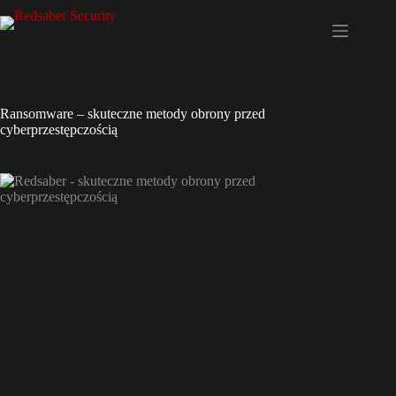
Przejdź
do
treści
Ransomware – skuteczne metody obrony przed
cyberprzestępczością