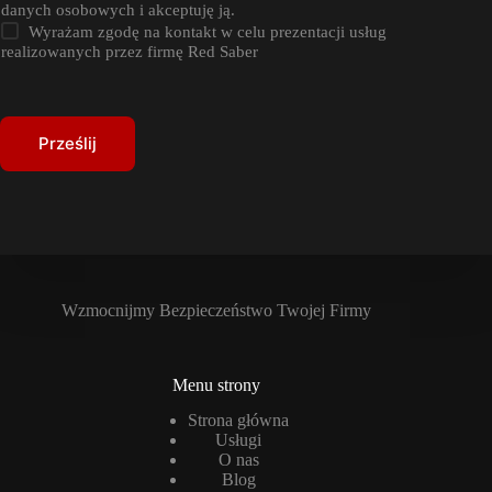
i
danych osobowych i akceptuję ją.
ę
Wyrażam zgodę na kontakt w celu prezentacji usług
P
realizowanych przez firmę Red Saber
o
l
a
Prześlij
Wzmocnijmy Bezpieczeństwo Twojej Firmy
Menu strony
Strona główna
Usługi
O nas
Blog